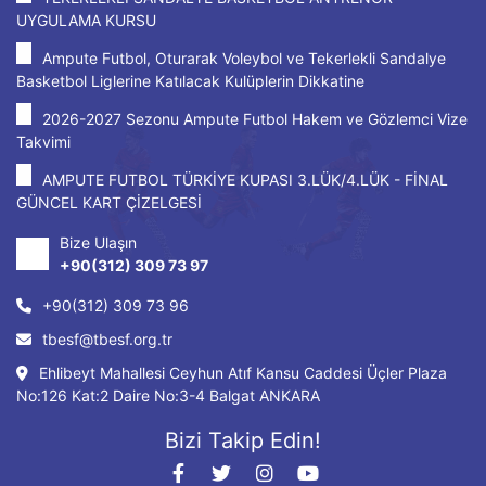
UYGULAMA KURSU
Ampute Futbol, Oturarak Voleybol ve Tekerlekli Sandalye
Basketbol Liglerine Katılacak Kulüplerin Dikkatine
2026-2027 Sezonu Ampute Futbol Hakem ve Gözlemci Vize
Takvimi
AMPUTE FUTBOL TÜRKİYE KUPASI 3.LÜK/4.LÜK - FİNAL
GÜNCEL KART ÇİZELGESİ
Bize Ulaşın
+90(312) 309 73 97
+90(312) 309 73 96
tbesf@tbesf.org.tr
Ehlibeyt Mahallesi Ceyhun Atıf Kansu Caddesi Üçler Plaza
No:126 Kat:2 Daire No:3-4 Balgat ANKARA
Bizi Takip Edin!