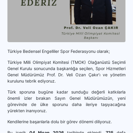
Türkiye Bedensel Engelliler Spor Federasyonu olarak;
Türkiye Milli Olimpiyat Komitesi (TMOK) Olağanüstü Seçimli
Genel Kurulu sonucunda başkanlığa seçilen, Spor Hizmetleri
Genel Müdürümüz Prof. Dr. Veli Ozan Çakır’ı ve yönetim
kurulunu tebrik ediyoruz.
Türk sporuna bugüne kadar sunduğu değerli katkılarla
önemli izler bırakan Sayın Genel Müdürümüzün, yeni
görevinde de ülke sporunu daha ileriye taşıyacağına
yürekten inanıyoruz.
Kendilerine başarılarla dolu bir görev dönemi diliyoruz.
Bu içerik
04 Nisan 2026
tarihinde eklendi.
725
defa