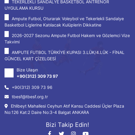
TEKERLEKLİ SANDALYE BASKETBOL ANTRENÖR
UYGULAMA KURSU
Ampute Futbol, Oturarak Voleybol ve Tekerlekli Sandalye
Basketbol Liglerine Katılacak Kulüplerin Dikkatine
2026-2027 Sezonu Ampute Futbol Hakem ve Gözlemci Vize
Takvimi
AMPUTE FUTBOL TÜRKİYE KUPASI 3.LÜK/4.LÜK - FİNAL
GÜNCEL KART ÇİZELGESİ
Bize Ulaşın
+90(312) 309 73 97
+90(312) 309 73 96
tbesf@tbesf.org.tr
Ehlibeyt Mahallesi Ceyhun Atıf Kansu Caddesi Üçler Plaza
No:126 Kat:2 Daire No:3-4 Balgat ANKARA
Bizi Takip Edin!