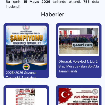
Bu içerik
15 Mayıs 2026
tarihinde eklendi.
753
defa
incelendi.
Haberler
Oturarak Voleybol 1. Lig 2.
Etap Müsabakaları Bolu'da
Tamamlandı
2025-2026 Sezonu
Tekerlekli Sandalye
Basketbol Süper Ligi Sona
Erdi