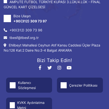
AMPUTE FUTBOL TÜRKİYE KUPASI 3.LÜK/4.LÜK - FİNAL
GÜNCEL KART ÇİZELGESİ
Bize Ulaşın
+90(312) 309 73 97
+90(312) 309 73 96
tbesf@tbesf.org.tr
Ehlibeyt Mahallesi Ceyhun Atıf Kansu Caddesi Üçler Plaza
No:126 Kat:2 Daire No:3-4 Balgat ANKARA
Bizi Takip Edin!
Kullanıcı
Çerezler Politikası
Sözleşmesi
KVKK Aydınlatma
Metni