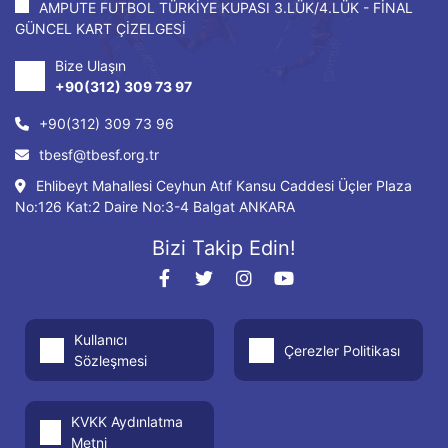
AMPUTE FUTBOL TÜRKİYE KUPASI 3.LÜK/4.LÜK - FİNAL
GÜNCEL KART ÇİZELGESİ
Bize Ulaşın
+90(312) 309 73 97
+90(312) 309 73 96
tbesf@tbesf.org.tr
Ehlibeyt Mahallesi Ceyhun Atıf Kansu Caddesi Üçler Plaza
No:126 Kat:2 Daire No:3-4 Balgat ANKARA
Bizi Takip Edin!
Kullanıcı
Çerezler Politikası
Sözleşmesi
KVKK Aydınlatma
Metni