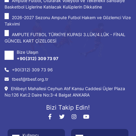
Ampute Futbol, Oturarak Voleybol ve Tekerlekli Sandalye
Basketbol Liglerine Katılacak Kulüplerin Dikkatine
2026-2027 Sezonu Ampute Futbol Hakem ve Gözlemci Vize
Takvimi
AMPUTE FUTBOL TÜRKİYE KUPASI 3.LÜK/4.LÜK - FİNAL
GÜNCEL KART ÇİZELGESİ
Bize Ulaşın
+90(312) 309 73 97
+90(312) 309 73 96
tbesf@tbesf.org.tr
Ehlibeyt Mahallesi Ceyhun Atıf Kansu Caddesi Üçler Plaza
No:126 Kat:2 Daire No:3-4 Balgat ANKARA
Bizi Takip Edin!
Kullanıcı