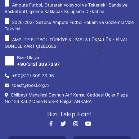
Ampute Futbol, Oturarak Voleybol ve Tekerlekli Sandalye
Basketbol Liglerine Katılacak Kulüplerin Dikkatine
2026-2027 Sezonu Ampute Futbol Hakem ve Gözlemci Vize
Takvimi
AMPUTE FUTBOL TÜRKİYE KUPASI 3.LÜK/4.LÜK - FİNAL
GÜNCEL KART ÇİZELGESİ
Bize Ulaşın
+90(312) 309 73 97
+90(312) 309 73 96
tbesf@tbesf.org.tr
Ehlibeyt Mahallesi Ceyhun Atıf Kansu Caddesi Üçler Plaza
No:126 Kat:2 Daire No:3-4 Balgat ANKARA
Bizi Takip Edin!