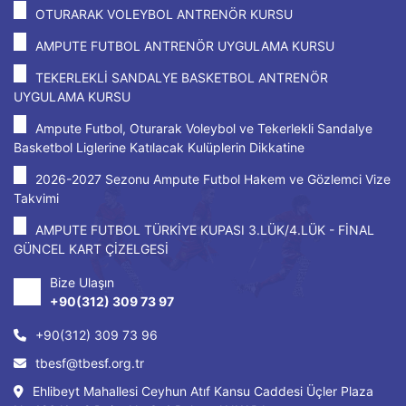
OTURARAK VOLEYBOL ANTRENÖR KURSU
AMPUTE FUTBOL ANTRENÖR UYGULAMA KURSU
TEKERLEKLİ SANDALYE BASKETBOL ANTRENÖR
UYGULAMA KURSU
Ampute Futbol, Oturarak Voleybol ve Tekerlekli Sandalye
Basketbol Liglerine Katılacak Kulüplerin Dikkatine
2026-2027 Sezonu Ampute Futbol Hakem ve Gözlemci Vize
Takvimi
AMPUTE FUTBOL TÜRKİYE KUPASI 3.LÜK/4.LÜK - FİNAL
GÜNCEL KART ÇİZELGESİ
Bize Ulaşın
+90(312) 309 73 97
+90(312) 309 73 96
tbesf@tbesf.org.tr
Ehlibeyt Mahallesi Ceyhun Atıf Kansu Caddesi Üçler Plaza