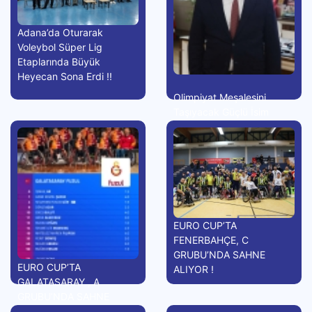
Adana’da Oturarak
Voleybol Süper Lig
Etaplarında Büyük
Heyecan Sona Erdi !!
Olimpiyat Meşalesini
Taşıyacak Güçlü İsim
EURO CUP’TA
FENERBAHÇE, C
GRUBU’NDA SAHNE
EURO CUP’TA
ALIYOR !
GALATASARAY , A
GRUBU’NDA SAHNE
ALIYOR !