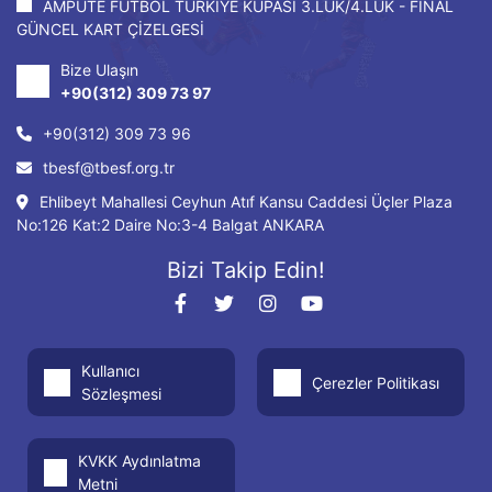
AMPUTE FUTBOL TÜRKİYE KUPASI 3.LÜK/4.LÜK - FİNAL
GÜNCEL KART ÇİZELGESİ
Bize Ulaşın
+90(312) 309 73 97
+90(312) 309 73 96
tbesf@tbesf.org.tr
Ehlibeyt Mahallesi Ceyhun Atıf Kansu Caddesi Üçler Plaza
No:126 Kat:2 Daire No:3-4 Balgat ANKARA
Bizi Takip Edin!
Kullanıcı
Çerezler Politikası
Sözleşmesi
KVKK Aydınlatma
Metni