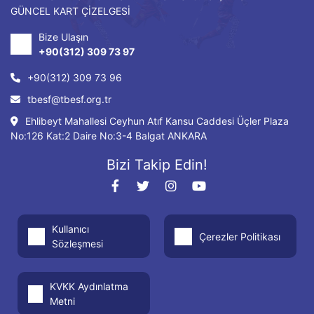
GÜNCEL KART ÇİZELGESİ
Bize Ulaşın
+90(312) 309 73 97
+90(312) 309 73 96
tbesf@tbesf.org.tr
Ehlibeyt Mahallesi Ceyhun Atıf Kansu Caddesi Üçler Plaza
No:126 Kat:2 Daire No:3-4 Balgat ANKARA
Bizi Takip Edin!
Kullanıcı
Çerezler Politikası
Sözleşmesi
KVKK Aydınlatma
Metni